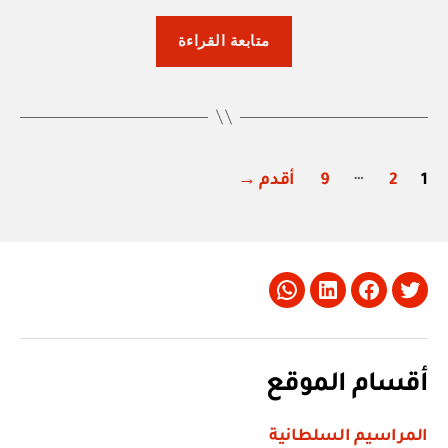
“أمر
متابعة القراءة
سامي:
منح
وسام”
تعدد
…
1
2
9
أقدم
→
صفحات
المقالات
Whatsapp
LinkedIn
Facebook
Twitter
أقسام الموقع
المراسيم السلطانية