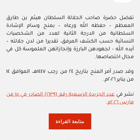
تفضل حضرة صاحب الجلالة السلطان هيثم بن طارق
المعظم – حفظه الله ورعاه – بمنح وسام الإشادة
السلطانية من الدرجة الثانية لعدد من الشخصيات
النسائية حسب الكشف المرفق، تقديرا من لدن جلالته –
أيده الله – لجهودهن البارزة وإنجازاتهن الملموسة كل في
مجال اختصاصها.
وقد صدر أمر المنح بتاريخ ٢٤ من رجب ١٤٤٧هـ، الموافق ١٤
من يناير ٢٠٢٦م.
نشر في
عدد الجريدة الرسمية رقم (١٦٣٩) الصادر في ١٥ من
مارس ٢٠٢٦م
.
“أمر
متابعة القراءة
سامي:
منح