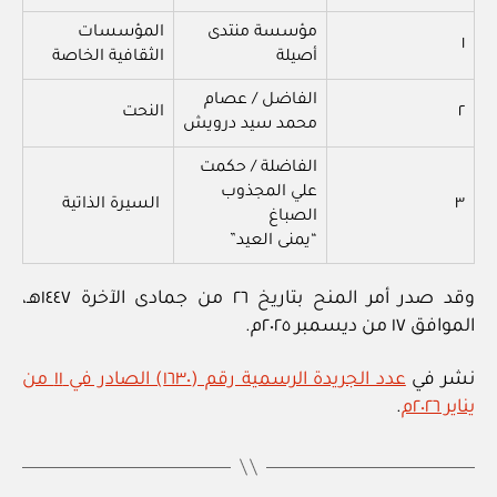
مؤسسة منتدى
المؤسسات
١
أصيلة
الثقافية الخاصة
الفاضل / عصام
٢
النحت
محمد سيد درويش
الفاضلة / حكمت
علي المجذوب
٣
السيرة الذاتية
الصباغ
“يمنى العيد”
وقد صدر أمر المنح بتاريخ ٢٦ من جمادى الآخرة ١٤٤٧هـ،
الموافق ١٧ من ديسمبر ٢٠٢٥م.
نشر في
عدد الجريدة الرسمية رقم (١٦٣٠) الصادر في ١١ من
يناير ٢٠٢٦م
.
بو