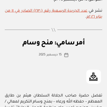
نشر في
عدد الجريدة الرسمية رقم (١٦٣٠) الصادر في ١١ من
يناير ٢٠٢٦م
.
بو
ا
أم
التصنيفات
أمر سامي: منح وسام
س
ر
س
ط
كاتب
ام
15 ديسمبر 2025
ة
تاريخ
ي
المقالة
ad
المقالة
m
in
تفضل حضرة صاحب الجلالة السلطان هيثم بن طارق
المعظم – حفظه الله ورعاه – بمنح وسام التكريم لمعالي /