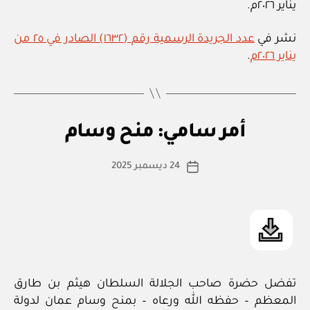
يناير ٢٠٢٦م.
نشر في
عدد الجريدة الرسمية رقم (١٦٣٢) الصادر في ٢٥ من
يناير ٢٠٢٦م
.
بو
ا
أم
التصنيفات
أمر سامي: منح وسام
س
ر
س
ط
كاتب
ام
24 ديسمبر 2025
ة
تاريخ
ي
المقالة
ad
المقالة
m
in
تفضل حضرة صاحب الجلالة السلطان هيثم بن طارق
المعظم – حفظه الله ورعاه – بمنح وسام عمان لدولة