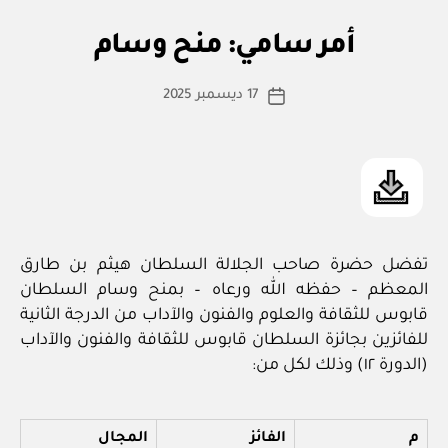
بو
ا
أم
التصنيفات
أمر سامي: منح وسام
س
ر
س
ط
كاتب
ام
17 ديسمبر 2025
ة
تاريخ
ي
المقالة
ad
المقالة
m
in
تفضل حضرة صاحب الجلالة السلطان هيثم بن طارق
المعظم – حفظه الله ورعاه – بمنح وسام السلطان
قابوس للثقافة والعلوم والفنون والآداب من الدرجة الثانية
للفائزين بجائزة السلطان قابوس للثقافة والفنون والآداب
(الدورة ١٢) وذلك لكل من:
م
الفائز
المجال