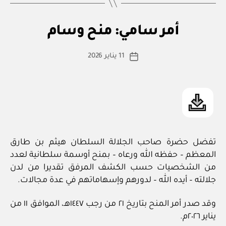
وسام”
بو
ا
أم
التصنيفات
أمر سامي: منح وسام
س
ر
س
ط
كاتب
ام
11 يناير 2026
ة
تاريخ
ي
المقالة
ad
المقالة
m
in
تفضل حضرة صاحب الجلالة السلطان هيثم بن طارق
المعظم – حفظه الله ورعاه – بمنح أوسمة سلطانية لعدد
من الشخصيات حسب الكشف المرفق تقديرا من لدن
جلالته – أيده الله – لدورهم وإسهاماتهم في عدة مجالات.
وقد صدر أمر المنح بتاريخ ٢١ من رجب ١٤٤٧هـ، الموافق ١١ من
يناير ٢٠٢٦م.