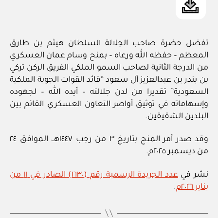
تفضل حضرة صاحب الجلالة السلطان هيثم بن طارق
المعظم – حفظه الله ورعاه – بمنح وسام عمان العسكري
من الدرجة الثانية لصاحب السمو الملكي الفريق الركن تركي
بن ​​بندر بن عبدالعزيز آل سعود “قائد القوات الجوية الملكية
السعودية” تقديرا من لدن جلالته – أيده الله – لجهوده
وإسهاماته في توثيق أواصر التعاون العسكري القائم بين
البلدين الشقيقين.
وقد صدر أمر المنح بتاريخ ٣ من رجب ١٤٤٧هـ، الموافق ٢٤
من ديسمبر ٢٠٢٥م.
نشر في
عدد الجريدة الرسمية رقم (١٦٣٠) الصادر في ١١ من
يناير ٢٠٢٦م
.