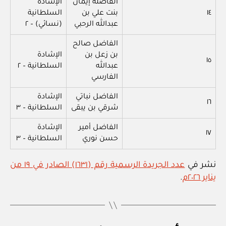
الفاضلة إيمان
الإشادة
١٤
بنت علي بن
السلطانية
عبدالله الرحبي
(نسائي) – ٢
الفاضل صالح
بن زعل بن
الإشادة
١٥
عبدالله
السلطانية – ٢
الفارسي
الفاضل نباتي
الإشادة
١٦
شرقي بن يبقى
السلطانية – ٣
الفاضل أمير
الإشادة
١٧
حسن نوري
السلطانية – ٣
نشر في
عدد الجريدة الرسمية رقم (١٦٣١) الصادر في ١٩ من
يناير ٢٠٢٦م
.
بو
ا