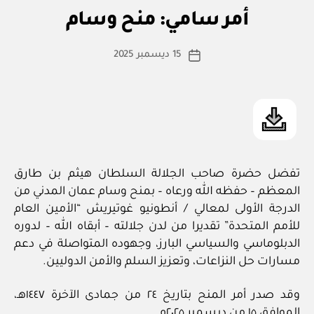
ا
أم
التصنيفات
أمر سامي: منح وسام
س
ر
س
ط
كاتب
ام
15 ديسمبر 2025
ة
تاريخ
ي
المقالة
ad
المقالة
m
in
تفضل حضرة صاحب الجلالة السلطان هيثم بن طارق
المعظم – حفظه الله ورعاه – بمنح وسام عمان المدني من
الدرجة الأولى لمعالي / أنطونيو غوتيريش “الأمين العام
للأمم المتحدة” تقديرا من لدن جلالته – أبقاه الله – لدوره
الدبلوماسي والسياسي البارز، وجهوده المتواصلة في دعم
مسارات حل النزاعات، وتعزيز السلم والأمن الدوليين.
وقد صدر أمر المنح بتاريخ ٢٤ من جمادى الآخرة ١٤٤٧هـ،
الموافق ١٥ من ديسمبر ٢٠٢٥م.