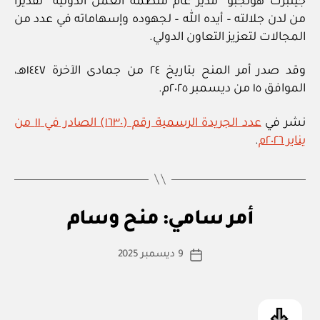
جيلبرت هونجبو “مدير عام منظمة العمل الدولية” تقديرا
من لدن جلالته – أيده الله – لجهوده وإسهاماته في عدد من
المجالات لتعزيز التعاون الدولي.
وقد صدر أمر المنح بتاريخ ٢٤ من جمادى الآخرة ١٤٤٧هـ،
الموافق ١٥ من ديسمبر ٢٠٢٥م.
نشر في
عدد الجريدة الرسمية رقم (١٦٣٠) الصادر في ١١ من
يناير ٢٠٢٦م
.
بو
ا
أم
التصنيفات
أمر سامي: منح وسام
س
ر
س
ط
كاتب
ام
9 ديسمبر 2025
ة
تاريخ
ي
المقالة
ad
المقالة
m
in