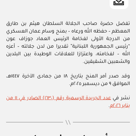
تفضل حضرة صاحب الجلالة السلطان هيثم بن طارق
المعظم – حفظه الله ورعاه – بمنح وسام عمان العسكري
من الدرجة الأولى لفخامة الرئيس العماد جوزاف عون
“رئيس الجمهورية اللبنانية” تقديرا من لدن جلالته – أعزه
الله – لفخامته، واعتزازا للعلاقات الوطيدة بين البلدين
والشعبين الشقيقين.
وقد صدر أمر المنح بتاريخ ١٨ من جمادى الآخرة ١٤٤٧هـ،
الموافق ٩ من ديسمبر ٢٠٢٥م.
نشر في
عدد الجريدة الرسمية رقم (١٦٣٠) الصادر في ١١ من
يناير ٢٠٢٦م
.
بو
ا