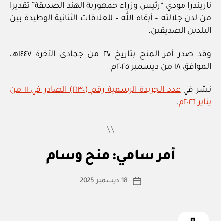
ناريندرا مودي “رئيس وزراء جمهورية الهند الصديقة” تقديرا
من لدن جلالته – أبقاه الله – للعلاقات الثنائية الوطيدة بين
البلدين الصديقين.
وقد صدر أمر المنح بتاريخ ٢٧ من جمادى الآخرة ١٤٤٧هـ،
الموافق ١٨ من ديسمبر ٢٠٢٥م.
نشر في
عدد الجريدة الرسمية رقم (١٦٣٠) الصادر في ١١ من
يناير ٢٠٢٦م
.
بو
ا
أم
التصنيفات
أمر سامي: منح وسام
س
ر
س
ط
كاتب
ام
18 ديسمبر 2025
ة
تاريخ
ي
المقالة
ad
المقالة
m
in