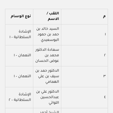
اللقب /
م
نوع الوسام
الاسم
السيد خالد بن
الإشادة
١
حمد بن حمود
السلطانية – ١
البوسعيدي
سعادة الدكتور
٢
محمد بن
النعمان – ١
عوض الحسان
الدكتور حمد بن
٣
سيف بن علي
النعمان – ١
الهمامي
الدكتور علي بن
الإشادة
٤
عبدالحسين
السلطانية – ٢
اللواتي