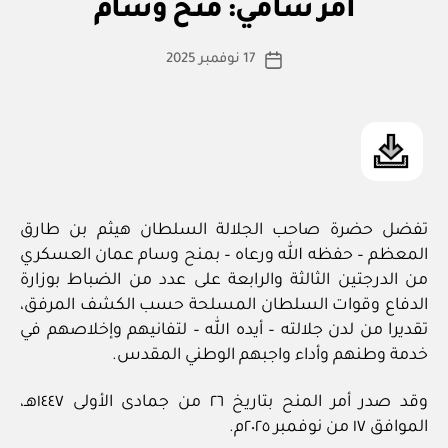
أم
التصنيفات
أمر سامي: منح وسام
س
ر
س
ط
كاتب
ام
17 نوفمبر 2025
ة
تاريخ
ي
المقالة
ad
المقالة
m
in
تفضل حضرة صاحب الجلالة السلطان هيثم بن طارق
المعظم – حفظه الله ورعاه – بمنح وسام عمان العسكري
من الدرجتين الثالثة والرابعة على عدد من الضباط بوزارة
الدفاع وقوات السلطان المسلحة حسب الكشف المرفق،
تقديرا من لدن جلالته – أيده الله – لتفانيهم وإخلاصهم في
خدمة وطنهم وأداء واجبهم الوطني المقدس.
وقد صدر أمر المنح بتاريخ ٢٦ من جمادى الأولى ١٤٤٧هـ،
الموافق ١٧ من نوفمبر ٢٠٢٥م.