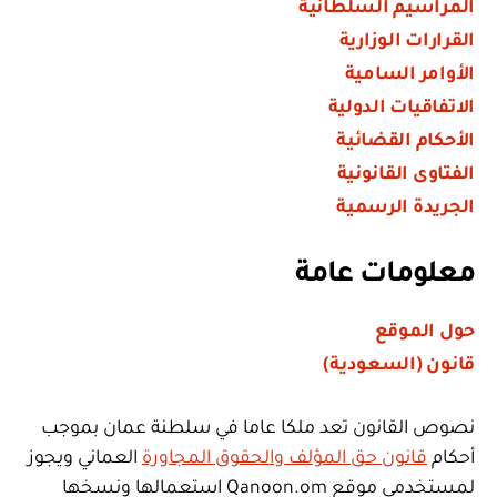
المراسيم السلطانية
الجامعية”
القرارات الوزارية
الأوامر السامية
الاتفاقيات الدولية
الأحكام القضائية
الفتاوى القانونية
الجريدة الرسمية
معلومات عامة
حول الموقع
قانون (السعودية)
نصوص القانون تعد ملكا عاما في سلطنة عمان بموجب
أحكام
قانون حق المؤلف والحقوق المجاورة
العماني ويجوز
لمستخدمي موقع Qanoon.om استعمالها ونسخها