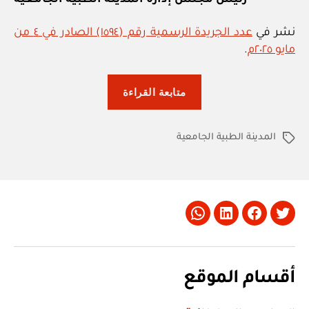
رئيس مجلس إدارة المدينة الطبية الجامعية
نشر في
عدد الجريدة الرسمية رقم (١٥٩٤) الصادر في ٤ من
مايو ٢٠٢٥م
.
“المدينة
متابعة القراءة
الطبية
الجامعية:
المدينة الطبية الجامعية
قرار
الوسوم
رقم
١
/
٢٠٢٥
Whatsapp
LinkedIn
Facebook
Twitter
باعتماد
الهيكل
التنظيمي
أقسام الموقع
للمدينة
الطبية