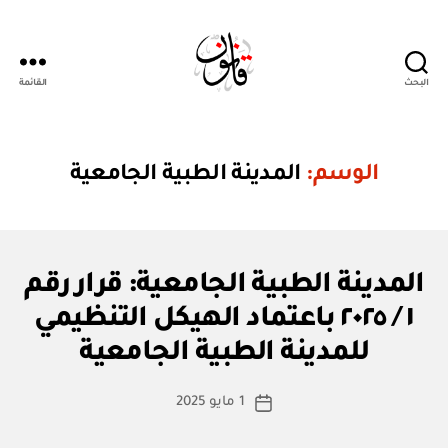
البحث
القائمة
Qanoon.om
الوسم:
المدينة الطبية الجامعية
ق
التصنيفات
المدينة الطبية الجامعية: قرار رقم
ر
ار
١ / ٢٠٢٥ باعتماد الهيكل التنظيمي
بو
و
ا
زا
للمدينة الطبية الجامعية
س
ر
ي
ط
كاتب
1 مايو 2025
ة
تاريخ
المقالة
ad
المقالة
m