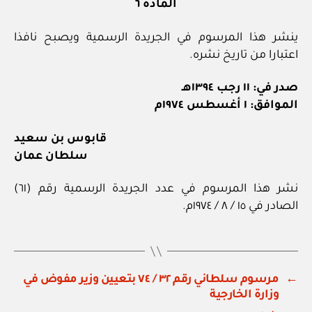
المادة ٦
ينشر هذا المرسوم في الجريدة الرسمية ويصبح نافذا
اعتبارا من تاريخ نشره.
صدر في: ١١ رجب ١٣٩٤هـ
الموافق: ١ أغسطس ١٩٧٤م
قابوس بن سعيد
سلطان عمان
نشر هذا المرسوم في عدد الجريدة الرسمية رقم (٦١)
الصادر في ١٥ / ٨ / ١٩٧٤م.
←
مرسوم سلطاني رقم ٣٢ / ٧٤ بتعيين وزير مفوض في
وزارة الخارجية