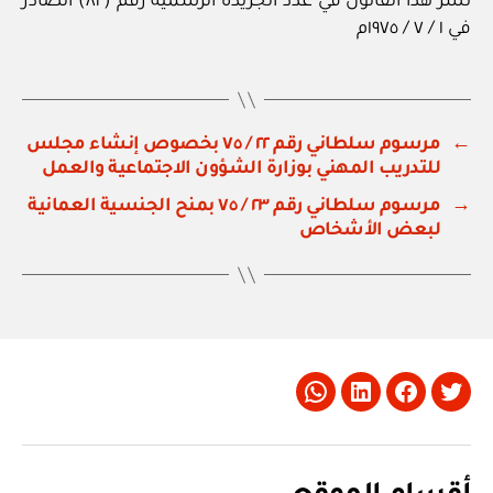
نشر هذا القانون في عدد الجريدة الرسمية رقم (٨٢) الصادر
في ١ / ٧ / ١٩٧٥م
←
مرسوم سلطاني رقم ٢٢ / ٧٥ بخصوص إنشاء مجلس
للتدريب المهني بوزارة الشؤون الاجتماعية والعمل
→
مرسوم سلطاني رقم ٢٣ / ٧٥ بمنح الجنسية العمانية
لبعض الأشخاص
Whatsapp
LinkedIn
Facebook
Twitter