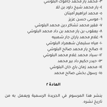
٣- محمد يار محمد جاموك البلوشي
٤- يار محمد شيخ داود بن للا
٥- محمد ابراهيم أميتان
٦- موسى حسن عزيز
٧- فقير محمد تشاكر دين محمد البلوشي
٨- يعقوب بن يار محمد بن داد محمد البلوشي
٩- غلام محمد ياران جار شمبيه
١٠- مياه سليمان شهمراد البلوشي
١١- صالح يار محمد صالح البلوشي
١٢- سياد محمد غلام محمد البلوشي
١٣- حيدر حكيم داد بير محمد
١٤- محمد زمان باي خان البلوشي
١٥- رسول بخش صالح محمد
المادة ٢
ينشر هذا المرسوم في الجريدة الرسمية ويعمل به من
تاريخ نشره.