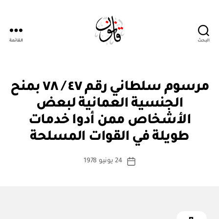
البحث
القائمة
Qanoon.om
م
التصنيفات
مرسوم سلطاني رقم ٤٧ / ٧٨ بمنح
ر
س
الجنسية العمانية لبعض
و
م
الأشخاص ممن أدوا خدمات
بو
س
ا
ل
طويلة في القوات المسلحة
س
ط
ان
ط
كاتب
ي
24 يونيو 1978
ة
تاريخ
المقالة
ad
المقالة
m
in