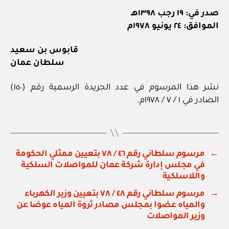
صدر في: ١٩ رجب ١٣٩٨هـ
الموافق: ٢٤ يونيو ١٩٧٨م
قابوس بن سعيد
سلطان عمان
نشر هذا المرسوم في عدد الجريدة الرسمية رقم (١٥٠)
الصادر في ١ / ٧ / ١٩٧٨م.
←
مرسوم سلطاني رقم ٤٦ / ٧٨ بتعيين ممثلي الحكومة
في مجلس إدارة شركة عمان للمواصلات السلكية
واللاسلكية
→
مرسوم سلطاني رقم ٤٨ / ٧٨ بتعيين وزير الكهرباء
والمياه عضوا بمجلس مصادر ثروة المياه عوضا عن
وزير المواصلات