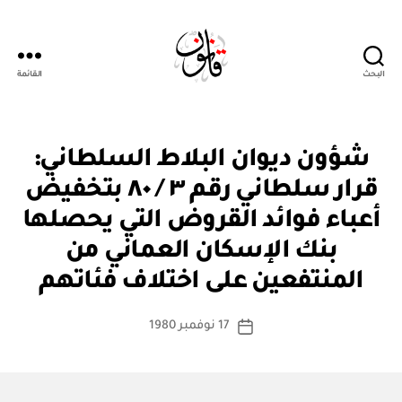
البحث
القائمة
Qanoon.om
ق
التصنيفات
شؤون ديوان البلاط السلطاني:
ر
ار
قرار سلطاني رقم ٣ / ٨٠ بتخفيض
و
زا
أعباء فوائد القروض التي يحصلها
ر
ي
بنك الإسكان العماني من
بو
ا
المنتفعين على اختلاف فئاتهم
س
ط
كاتب
17 نوفمبر 1980
ة
تاريخ
المقالة
ad
المقالة
m
in