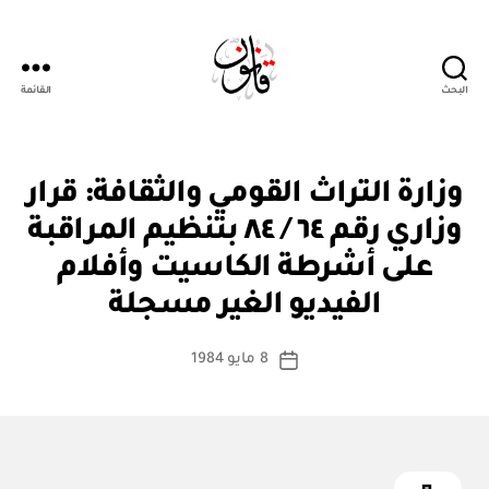
البحث
القائمة
Qanoon.om
ق
التصنيفات
وزارة التراث القومي والثقافة: قرار
ر
ار
وزاري رقم ٦٤ / ٨٤ بتنظيم المراقبة
و
زا
على أشرطة الكاسيت وأفلام
بو
ر
ا
ي
الفيديو الغير مسجلة
س
ط
كاتب
8 مايو 1984
ة
تاريخ
المقالة
ad
المقالة
m
in