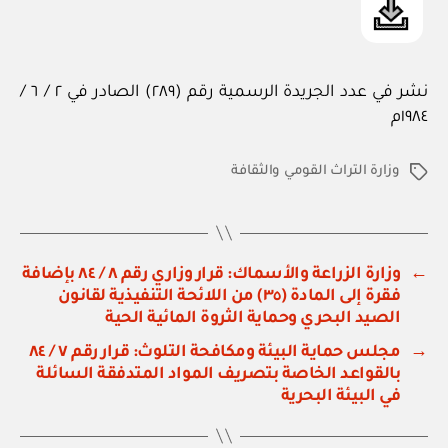
نشر في عدد الجريدة الرسمية رقم (٢٨٩) الصادر في ٢ / ٦ /
١٩٨٤م
وزارة التراث القومي والثقافة
الوسوم
←
وزارة الزراعة والأسماك: قرار وزاري رقم ٨ / ٨٤ بإضافة
فقرة إلى المادة (٣٥) من اللائحة التنفيذية لقانون
الصيد البحري وحماية الثروة المائية الحية
→
مجلس حماية البيئة ومكافحة التلوث: قرار رقم ٧ / ٨٤
بالقواعد الخاصة بتصريف المواد المتدفقة السائلة
في البيئة البحرية