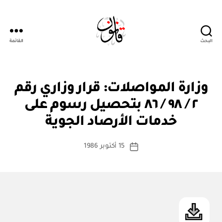
البحث
القائمة
Qanoon.om
ق
التصنيفات
وزارة المواصلات: قرار وزاري رقم
ر
ار
٢ / ٩٨ / ٨٦ بتحصيل رسوم على
بو
و
ا
زا
خدمات الأرصاد الجوية
س
ر
ي
ط
كاتب
15 أكتوبر 1986
ة
تاريخ
المقالة
ad
المقالة
m
in