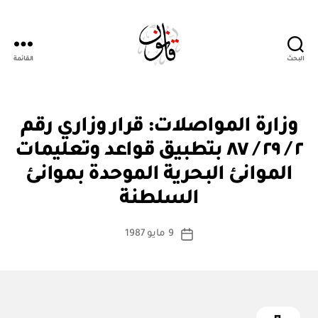
البحث
القائمة
Qanoon.om
ق
التصنيفات
وزارة المواصلات: قرار وزاري رقم
ر
ار
٢ / ٢٩ / ٨٧ بتطبيق قواعد وتعليمات
و
زا
الموانئ البحرية الموحدة بموانئ
بو
ر
ا
ي
السلطنة
س
ط
كاتب
9 مايو 1987
ة
تاريخ
المقالة
ad
المقالة
m
in