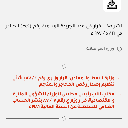
نشر هذا القرار في عدد الجريدة الرسمية رقم (٣٥٩) الصادر
في ١٦ / ٥ / ١٩٨٧م
وزارة المواصلات
الوسوم
←
وزارة النفط والمعادن: قرار وزاري رقم ٤ / ٨٧ بشأن
تنظيم إصدار رخص المحاجر والمناجم
→
مكتب نائب رئيس مجلس الوزراء للشؤون المالية
والاقتصادية: قرار وزاري رقم ١٧ / ٨٧ بنشر الحساب
الختامي للسلطنة عن السنة المالية ١٩٨٦م