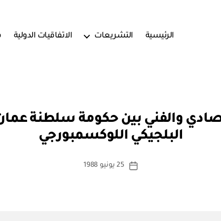
الرئيسية
التشريعات
الاتفاقيات الدولية
ف
بو
تصادي والفني بين حكومة سلطنة عمان
ا
البلجيكي اللوكسمبورجي
س
ط
ة
كاتب
25 يونيو 1988
تاريخ
a
المقالة
المقالة
d
m
in