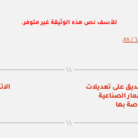
للأسف نص هذه الوثيقة غير متوفر.
.
 رقم ٥٧ / ٨٨ بالتصديق على تعديلات
الات
مار الصناعية
صة بها