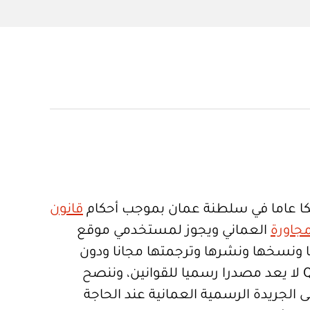
ا عاما في سلطنة عمان بموجب أحكام
قانون
جاورة
العماني ويجوز لمستخدمي موقع
تعمالها ونسخها ونشرها وترجمتها مجانا ودون
قيود. موقع Qanoon.om لا يعد مصدرا رسميا للقوانين، وننصح
 الجريدة الرسمية العمانية عند الحاجة