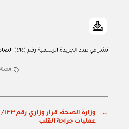
نشر في عدد الجريدة الرسمية رقم (٤٩٤) الصادر في ٢ / ١ / ١٩٩٣م
الهيئة
الوسوم
←
عمليات جراحة القلب