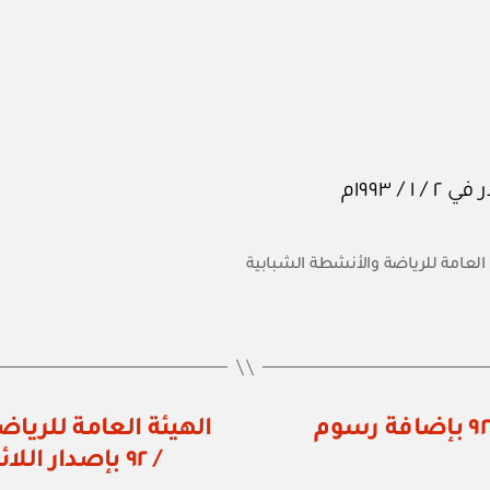
 العامة للرياضة والأنشطة الشبابية
وزارة الصحة: قرار وزاري رقم ١٣٣ / ٩٢ بإضافة رسوم
/ ٩٢ بإصدار ال