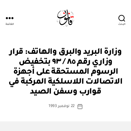
البحث
القائمة
Qanoon.om
ق
التصنيفات
وزارة البريد والبرق والهاتف: قرار
ر
ار
وزاري رقم ٨٥ / ٩٣ بتخفيض
و
زا
الرسوم المستحقة على أجهزة
ر
ي
الاتصالات اللاسلكية المركبة في
بو
ا
قوارب وسفن الصيد
س
ط
كاتب
22 نوفمبر 1993
ة
تاريخ
المقالة
ad
المقالة
m
in