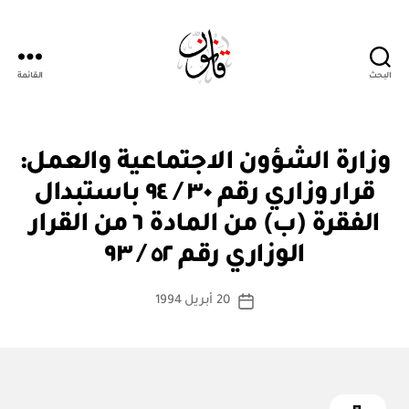
البحث
القائمة
Qanoon.om
ق
التصنيفات
وزارة الشؤون الاجتماعية والعمل:
ر
ار
قرار وزاري رقم ٣٠ / ٩٤ باستبدال
و
زا
الفقرة (ب) من المادة ٦ من القرار
بو
ر
ا
ي
الوزاري رقم ٥٢ / ٩٣
س
ط
كاتب
20 أبريل 1994
ة
تاريخ
المقالة
ad
المقالة
m
in