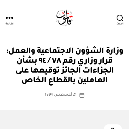
البحث
القائمة
Qanoon.om
ق
التصنيفات
وزارة الشؤون الاجتماعية والعمل:
ر
ار
قرار وزاري رقم ٧٨ / ٩٤ بشأن
و
زا
الجزاءات الجائز توقيعها على
بو
ر
ا
ي
العاملين بالقطاع الخاص
س
ط
كاتب
21 أغسطس 1994
ة
تاريخ
المقالة
ad
المقالة
m
in