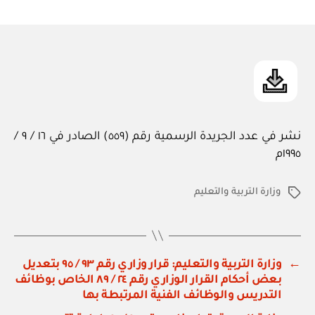
ad
المقالة
m
in
نشر في عدد الجريدة الرسمية رقم (٥٥٩) الصادر في ١٦ / ٩ /
١٩٩٥م
وزارة التربية والتعليم
الوسوم
←
وزارة التربية والتعليم: قرار وزاري رقم ٩٣ / ٩٥ بتعديل
بعض أحكام القرار الوزاري رقم ٢٤ / ٨٩ الخاص بوظائف
التدريس والوظائف الفنية المرتبطة بها