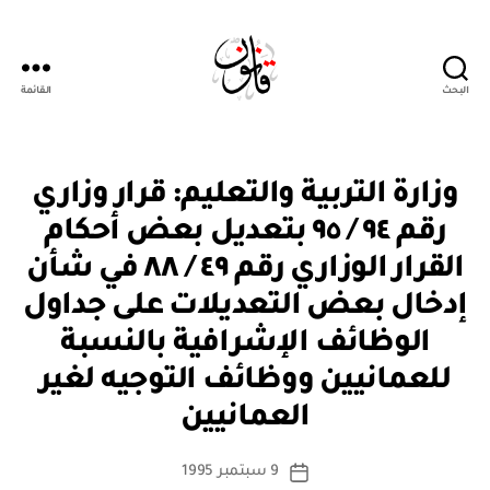
البحث
القائمة
Qanoon.om
ق
التصنيفات
وزارة التربية والتعليم: قرار وزاري
ر
ار
رقم ٩٤ / ٩٥ بتعديل بعض أحكام
و
زا
القرار الوزاري رقم ٤٩ / ٨٨ في شأن
ر
ي
إدخال بعض التعديلات على جداول
الوظائف الإشرافية بالنسبة
للعمانيين ووظائف التوجيه لغير
بو
ا
العمانيين
س
ط
كاتب
9 سبتمبر 1995
ة
تاريخ
المقالة