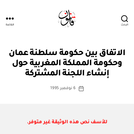
البحث
القائمة
Qanoon.om
ا
التصنيفات
الاتفاق بين حكومة سلطنة عمان
ت
ف
وحكومة المملكة المغربية حول
بو
ا
ا
ق
إنشاء اللجنة المشتركة
س
ي
ة
ط
كاتب
د
6 نوفمبر 1995
ة
تاريخ
و
المقالة
ad
المقالة
ل
m
ي
ة
in
للأسف نص هذه الوثيقة غير متوفر.