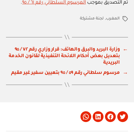
تم التصديق بموجب
المرسوم السلطاني رقم ٦١ / ٩٥
.
المغرب
,
لجنة مشتركة
الوسوم
←
وزارة البريد والبرق والهاتف: قرار وزاري رقم ٧٢ / ٩٥
بتعديل بعض أحكام اللائحة التنفيذية لقانون الخدمة
البريدية
→
مرسوم سلطاني رقم ٥٩ / ٩٥ بتعيين سفير غير مقيم
Whatsapp
LinkedIn
Facebook
Twitter