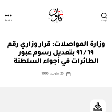
البحث
القائمة
Qanoon.om
ق
التصنيفات
وزارة المواصلات: قرار وزاري رقم
ر
ار
٦٩ / ٩٦ بتعديل رسوم عبور
بو
و
ا
زا
الطائرات في أجواء السلطنة
س
ر
ي
ط
كاتب
26 مارس 1996
ة
تاريخ
المقالة
ad
المقالة
m
in