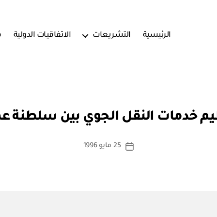
الرئيسية
التشريعات
الاتفاقيات الدولية
ف
بو
ا
ظيم خدمات النقل الجوي بين سلطنة 
س
ط
ة
كاتب
25 مايو 1996
تاريخ
a
المقالة
المقالة
d
m
in