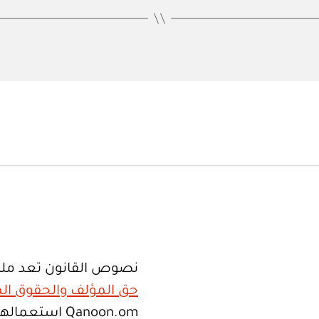
نصوص القانون تعد ملك
حق المؤلف والحقوق الم
Qanoon.om اس