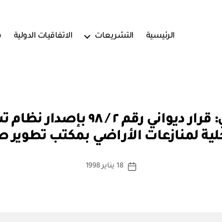
الرئيسية
التشريعات
الاتفاقيات الدولية
ف
بو
ديوان البلاط السلطاني: قرار ديوا
ا
لية لمنازعات الأراضي بمكتب تطوير ص
س
ط
ة
كاتب
18 يناير 1998
تاريخ
a
المقالة
المقالة
d
m
in