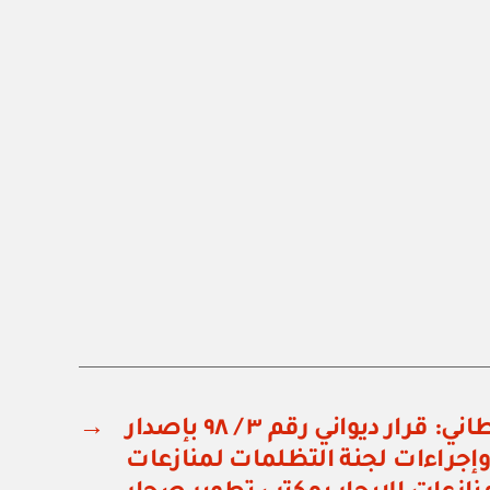
ديوان البلاط السلطاني: قرار ديواني رقم ٣ / ٩٨ بإصدار
→
جراءات لجنة التظلمات لمنازعات