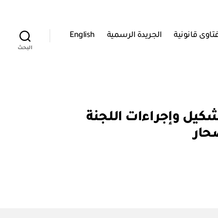
تاوى قانونية
الجريدة الرسمية
English
البحث
ني رقم ٢ / ٩٨ بإصدار نظام تشكيل وإجراءات اللجنة
حار