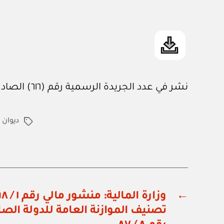
نشر في عدد الجريدة الرسمية رقم (٦١٦) الصادر في ١ / ٢ / ١٩٩٨م
ديوان 
الوسوم
←
تصنيف الموازنة العامة للدولة الصا