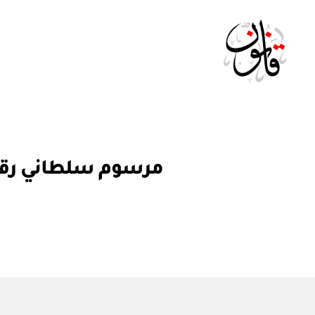
Qanoon.om
م
التصنيفات
مرسوم سلطاني رقم ٩ / ٩٨ باعتماد نظام الخدمة لموظفي جهاز الأمن 
ر
س
و
م
س
ل
ط
ان
ي