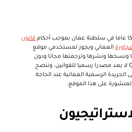
ا عاما في سلطنة عمان بموجب أحكام
قانون
جاورة
العماني ويجوز لمستخدمي موقع
تعمالها ونسخها ونشرها وترجمتها مجانا ودون
قيود. موقع Qanoon.om لا يعد مصدرا رسميا للقوانين، وننصح
 الجريدة الرسمية العمانية عند الحاجة
المنشورة على هذا الموقع.
استراتيجيون