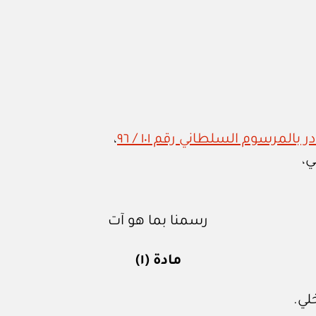
المرسوم السلطاني رقم ١٠١ / ٩٦
،
ي،
رسمنا بما هو آت
مادة (١)
لي.