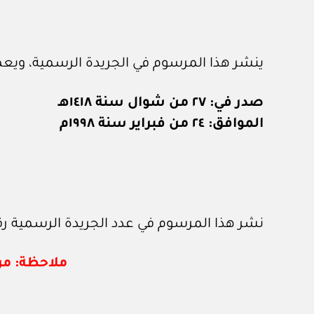
ينشر هذا المرسوم في الجريدة الرسمية، ويعمل
صدر في: ٢٧ من شوال سنة ١٤١٨هـ
الموافق: ٢٤ من فبراير سنة ١٩٩٨م
نشر هذا المرسوم في عدد الجريدة الرسمية رقم (٦١٨) الصادر في ١ / ٣ / ٨
ملاحظة: مر