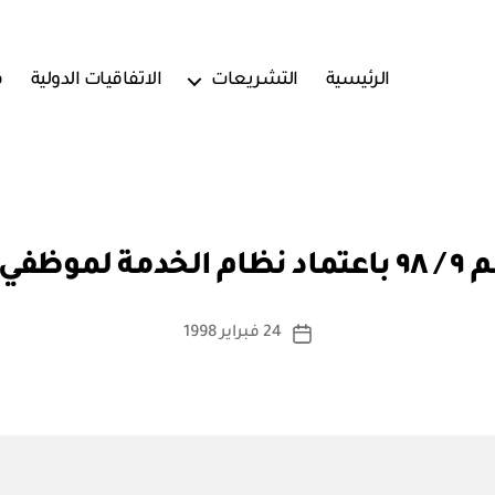
الرئيسية
التشريعات
الاتفاقيات الدولية
ف
بو
ا
الداخلي
س
ط
ة
كاتب
24 فبراير 1998
تاريخ
a
المقالة
المقالة
d
m
in