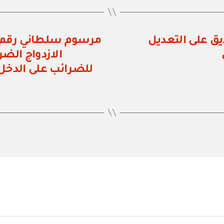
قم ٨ / ٩٨ بالتصديق على التعديل
الازدواج الض
للضرائب على الدخل