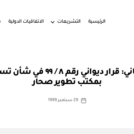
الرئيسية
التشريعات
الاتفاقيات الدولية
ف
بو
ديوان البلاط السلطاني: قرار 
ا
بمكتب تطوير صحار
س
ط
ة
كاتب
29 سبتمبر 1999
تاريخ
a
المقالة
المقالة
d
m
in