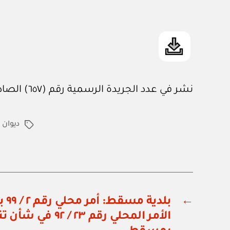
نشر في عدد الجريدة الرسمية رقم (٦٥٧) الصادر في ١٦ / ١٠ / ١٩٩٩م
ديوان 
الوسوم
←
بلد
الأمر المحلي رقم ٢٣ / 