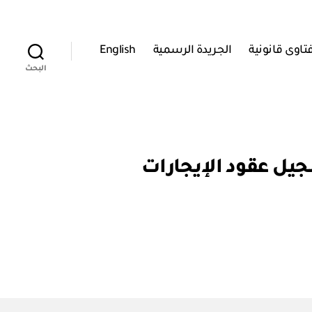
تاوى قانونية
الجريدة الرسمية
English
البحث
ديواني رقم ٨ / ٩٩ في شأن تسجيل عقود الإيجارات