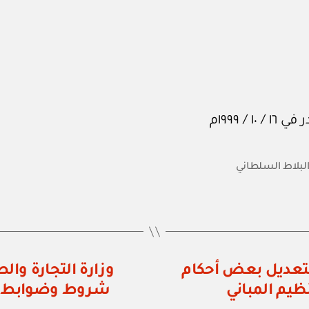
البلاط السلطاني
ية مسقط: أمر محلي رقم ٢ / ٩٩ بتعديل بعض أحكام
٩٢ في شأن تنظيم المباني
شروط وضوابط ن