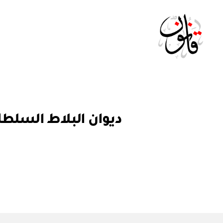
Qanoon.om
ق
التصنيفات
ر
ار
و
ز
ا
ر
ي