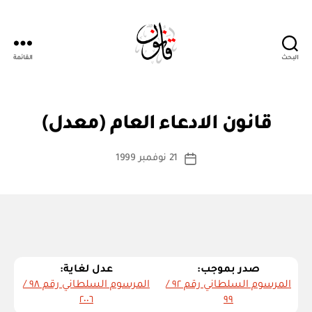
البحث
القائمة
Qanoon.om
بو
ا
ق
التصنيفات
قانون الادعاء العام (معدل)
س
ا
ن
ط
كاتب
و
21 نوفمبر 1999
ة
تاريخ
ن
المقالة
ad
المقالة
م
m
ع
د
in
ل
صدر بموجب:
عدل لغاية:
المرسوم السلطاني رقم ٩٢ /
المرسوم السلطاني رقم ٩٨ /
٢٠٠٦
٩٩