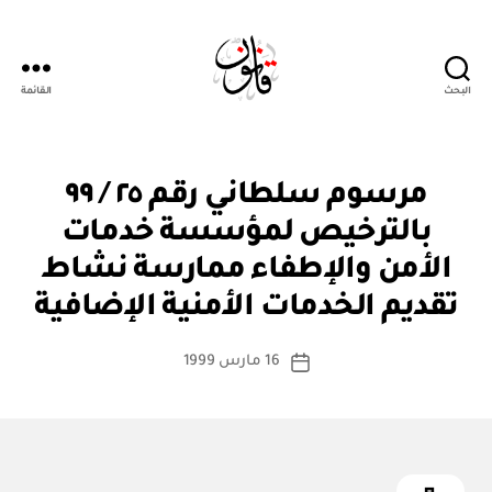
البحث
القائمة
Qanoon.om
م
التصنيفات
مرسوم سلطاني رقم ٢٥ / ٩٩
ر
س
بالترخيص لمؤسسة خدمات
و
م
الأمن والإطفاء ممارسة نشاط
بو
س
ا
ل
تقديم الخدمات الأمنية الإضافية
س
ط
ان
ط
كاتب
ي
16 مارس 1999
ة
تاريخ
المقالة
ad
المقالة
m
in