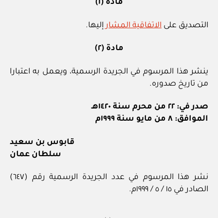
مادة (١)
التصديق على
الاتفاقية المشار
إليها.
مادة (٢)
ينشر هذا المرسوم في الجريدة الرسمية، ويعمل به اعتبارا
من تاريخ صدوره.
صدر في: ٢٢ من محرم سنة ١٤٢٠هـ
الموافق: ٨ من مايو سنة ١٩٩٩م
قابوس بن سعيد
سلطان عمان
نشر هذا المرسوم في عدد الجريدة الرسمية رقم (٦٤٧)
الصادر في ١٥ / ٥ / ١٩٩٩م.