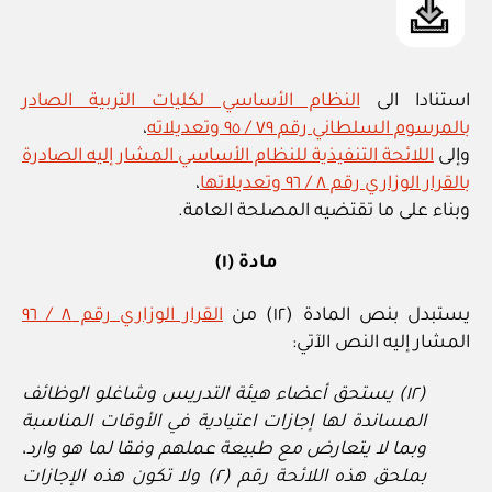
استنادا الى
النظام الأساسي لكليات التربية الصادر
بالمرسوم السلطاني رقم ٧٩ / ٩٥ وتعديلاته
،
وإلى
اللائحة التنفيذية للنظام الأساسي المشار إليه الصادرة
بالقرار الوزاري رقم ٨ / ٩٦ وتعديلاتها
،
وبناء على ما تقتضيه المصلحة العامة.
مادة (١)
يستبدل بنص المادة (١٢) من
القرار الوزاري رقم ٨ / ٩٦
المشار إليه النص الآتي:
(١٢) يستحق أعضاء هيئة التدريس وشاغلو الوظائف
المساندة لها إجازات اعتيادية
في الأوقات المناسبة
وبما لا يتعارض مع طبيعة عملهم وفقا لما هو وارد،
بملحق هذه
اللائحة رقم (٢) ولا تكون هذه الإجازات