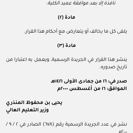
نافذة إلا بعد موافقة عميد الكلية.
مادة (٢)
يلغى كل ما يخالف أو يتعارض مع أحكام هذا القرار.
مادة (٣)
ينشر هذا القرار في الجريدة الرسمية، ويعمل به اعتبارا من
تاريخ صدوره.
صدر في: ١٦ من جمادى الأولى ١٤٢١هـ
الموافق: ١٦ من أغسطس ٢٠٠٠م
يحيى بن محفوظ المنذري
وزير التعليم العالي
نشر في عدد الجريدة الرسمية رقم (٦٧٨) الصادر في ٢ / ٩ /
٢٠٠٠م