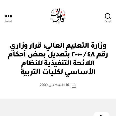
البحث
القائمة
Qanoon.om
ق
التصنيفات
وزارة التعليم العالي: قرار وزاري
ر
ار
رقم ٤٨ / ٢٠٠٠ بتعديل بعض أحكام
و
زا
اللائحة التنفيذية للنظام
بو
ر
ا
ي
الأساسي لكليات التربية
س
ط
كاتب
16 أغسطس 2000
ة
تاريخ
المقالة
ad
المقالة
m
in