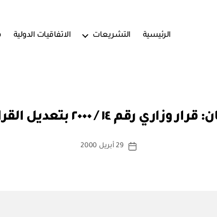
الرئيسية
التشريعات
الاتفاقيات الدولية
ف
بو
ا
٢٠٠٠ بتعديل القرار الوزاري رقم ١٥ / ٩٩
س
ط
ة
كاتب
29 أبريل 2000
تاريخ
a
المقالة
المقالة
d
m
in