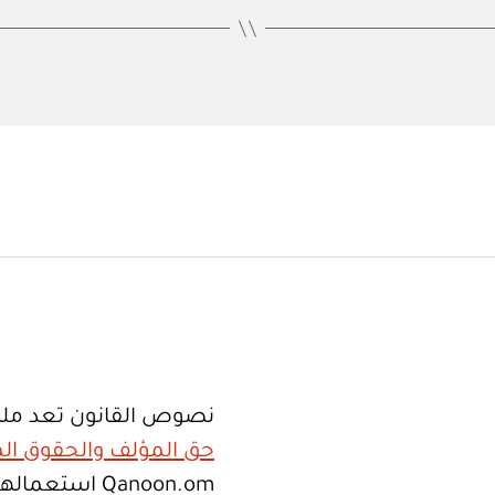
نصوص القانون تعد ملك
حق المؤلف والحقوق الم
Qanoon.om اس