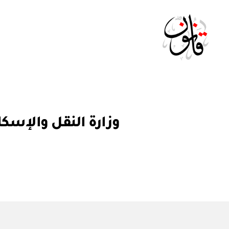
Qanoon.om
ق
التصنيفات
وزارة النقل والإسكان: قرار وزاري رقم ١٤ / 
ر
ار
و
ز
ا
ر
ي