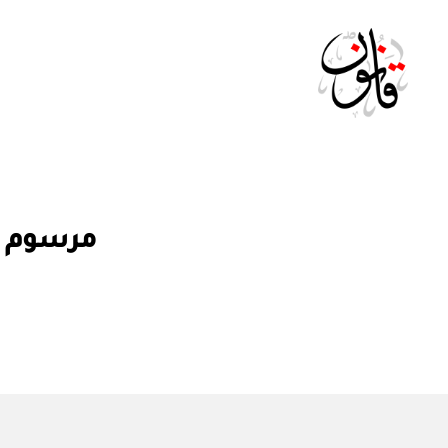
Qanoon.om
م
التصنيفات
مرسوم سلطاني رقم ١٣
ر
س
و
م
س
ل
ط
ان
ي