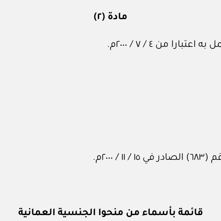
مادة (٢)
ا من ٤ / ٧ / ٢٠٠٠م.
٢٠٠٠م.
قائمة بأسماء من منحوا الجنسية العمانية