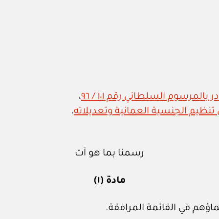
المرسوم السلطاني رقم ١٠١ / ٩٦
،
،
رسمنا بما هو آت
مادة (١)
اؤهم في القائمة المرافقة.