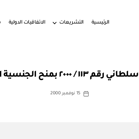
الرئيسية
التشريعات
الاتفاقيات الدولية
ف
بو
ا
١ / ٢٠٠٠ بمنح الجنسية العمانية
س
ط
ة
كاتب
15 نوفمبر 2000
تاريخ
a
المقالة
المقالة
d
m
in