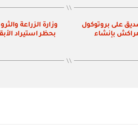
 رقم ١١٢ / ٢٠٠٠ بالتصديق على بروتوكول
مراكش بإنشاء
بحظر استيراد الأبق