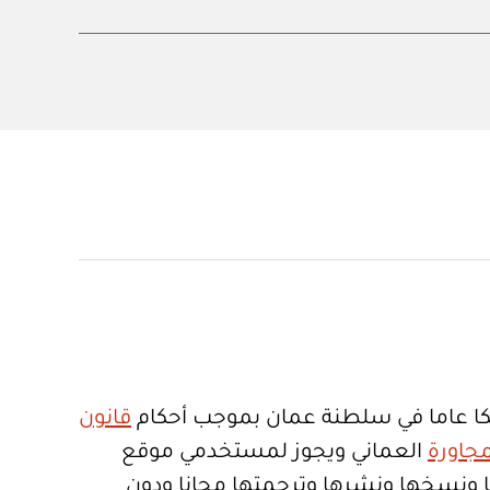
ا عاما في سلطنة عمان بموجب أحكام
قانون
جاورة
العماني ويجوز لمستخدمي موقع
تعمالها ونسخها ونشرها وترجمتها مجانا ودون