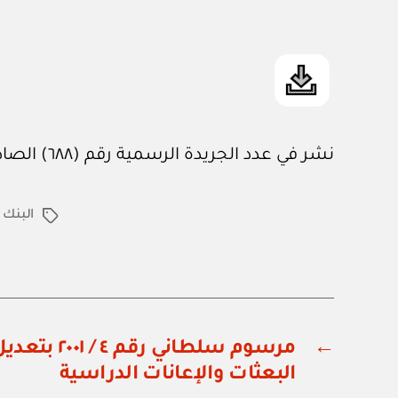
نشر في عدد الجريدة الرسمية رقم (٦٨٨) الصادر في ٣ / ٢ / ٢٠٠١م
البنك 
الوسوم
←
مرسوم سلطاني 
البعثات والإعانات الدراسية