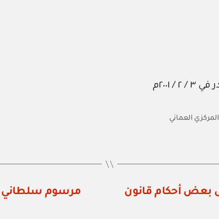
المركزي العماني
رقم ٤ / ٢٠٠١ بتعديل بعض أحكام قانون
مرسوم سلطاني رقم ٧ / ٢٠٠١ بمنح الجنسي