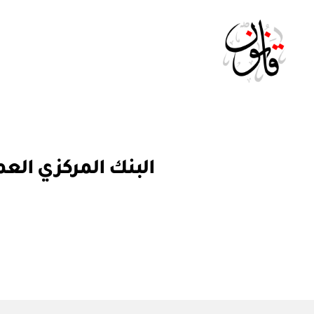
Qanoon.om
ق
التصنيفات
ر
ار
و
ز
ا
ر
ي