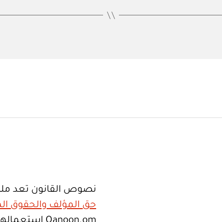
نصوص القانون تعد ملك
حق المؤلف والحقوق الم
Qanoon.om اس