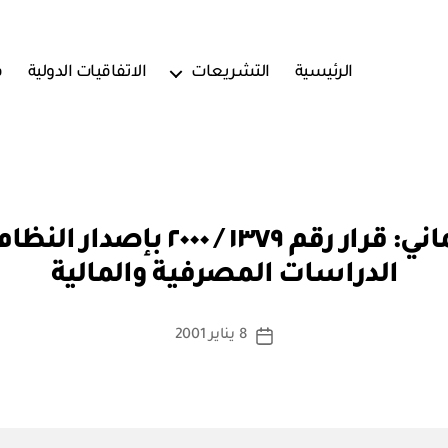
الرئيسية
التشريعات
الاتفاقيات الدولية
ف
بو
البنك المركزي العماني: قرار رقم
ا
الدراسات المصرفية والمالية
س
ط
ة
كاتب
8 يناير 2001
تاريخ
a
المقالة
المقالة
d
m
in