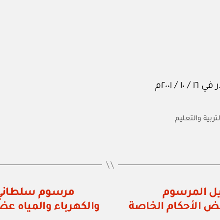
لتربية والتعليم
رقم ٩٧ / ٢٠٠١ بتعديل المرسوم
٢٠٠ في شأن بعض الأحكام الخاصة
والكهرباء والمياه ع