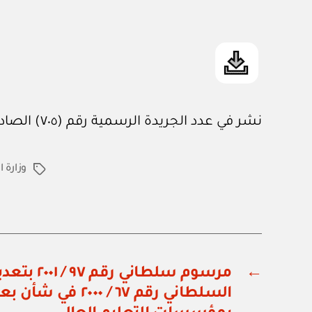
نشر في عدد الجريدة الرسمية رقم (٧٠٥) الصادر في ١٦ / ١٠ / ٢٠٠١م
وزارة ا
الوسوم
←
مرسوم سلطاني 
السلطاني رقم ٦٧ / ٠