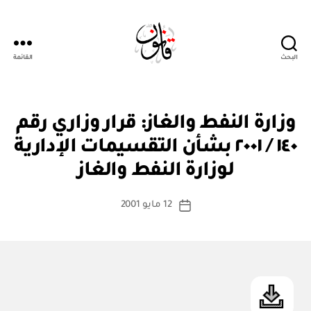
البحث
القائمة
Qanoon.om
ق
التصنيفات
وزارة النفط والغاز: قرار وزاري رقم
ر
ار
١٤٠ / ٢٠٠١ بشأن التقسيمات الإدارية
بو
و
ا
زا
لوزارة النفط والغاز
س
ر
ي
ط
كاتب
12 مايو 2001
ة
تاريخ
المقالة
ad
المقالة
m
in