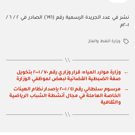
نشر في عدد الجريدة الرسمية رقم (٦٩٦) الصادر في ٢ / ٦ /
٢٠٠١م
وزارة النفط والغاز
الوسوم
←
وزارة موارد المياه: قرار وزاري رقم ٧٠ / ٢٠٠١ بتخويل
صفة الضبطية القضائية لبعض لموظفي الوزارة
→
مرسوم سلطاني رقم ٤١ / ٢٠٠١ بإصدار نظام الهيئات
الخاصة العاملة في مجال أنشطة الشباب الرياضية
والثقافية