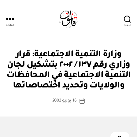
البحث
القائمة
Qanoon.om
ق
التصنيفات
وزارة التنمية الاجتماعية: قرار
ر
ار
وزاري رقم ١٣٧ / ٢٠٠٢ بتشكيل لجان
و
زا
التنمية الاجتماعية في المحافظات
بو
ر
ا
ي
والولايات وتحديد اختصاصاتها
س
ط
كاتب
16 يوليو 2002
ة
تاريخ
المقالة
ad
المقالة
m
in