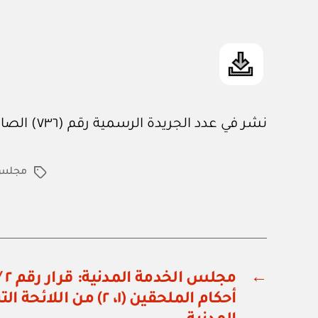
نشر في عدد الجريدة الرسمية رقم (٧٣٦) الصادر في ١ / ٢ / ٢٠٠٣م
مجلس ا
الوسوم
←
أحكام الملحقين (١، ٢) من