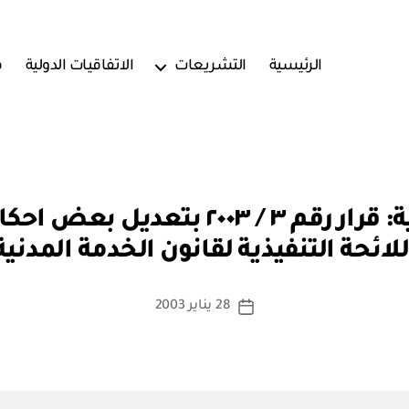
الرئيسية
التشريعات
الاتفاقيات الدولية
ف
بو
ا
للائحة التنفيذية لقانون الخدمة المدنية
س
ط
ة
كاتب
28 يناير 2003
تاريخ
a
المقالة
المقالة
d
m
in