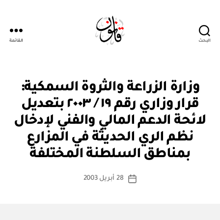
البحث
القائمة
Qanoon.om
ق
التصنيفات
وزارة الزراعة والثروة السمكية:
ر
ار
قرار وزاري رقم ١٩ / ٢٠٠٣ بتعديل
و
زا
لائحة الدعم المالي والفني لإدخال
ر
ي
نظم الري الحديثة في المزارع
بو
ا
بمناطق السلطنة المختلفة
س
ط
كاتب
28 أبريل 2003
ة
تاريخ
المقالة
ad
المقالة
m
in