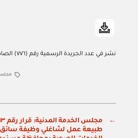
نشر في عدد الجريدة الرسمية رقم (٧٧٦) الصادر في ٢ / ١٠ / ٢٠٠٤م
مجلس ا
الوسوم
←
طبيعة عمل لشاغلي وظيفة سائق ز