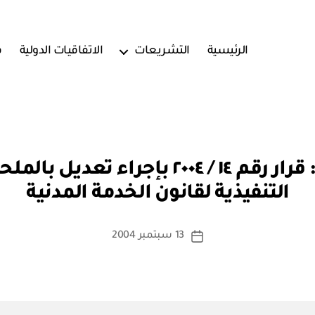
الرئيسية
التشريعات
الاتفاقيات الدولية
ف
بو
ا
التنفيذية لقانون الخدمة المدنية
س
ط
ة
كاتب
13 سبتمبر 2004
تاريخ
a
المقالة
المقالة
d
m
in