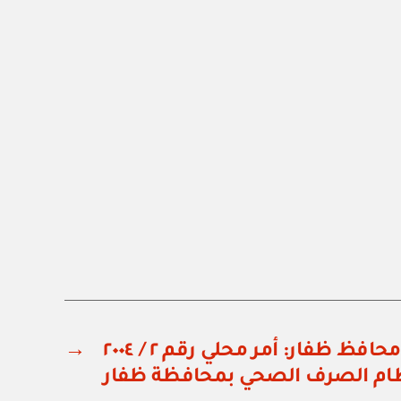
مكتب وزير الدولة ومحافظ ظفار: أمر محلي رقم ٢ / ٢٠٠٤
→
ام الصرف الصحي بمحافظة ظفار