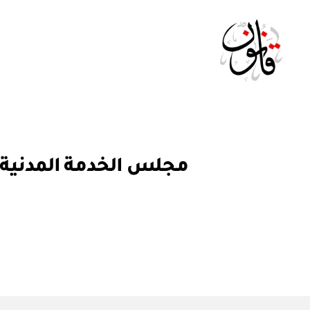
Qanoon.om
ق
التصنيفات
ر
ار
و
ز
ا
ر
ي