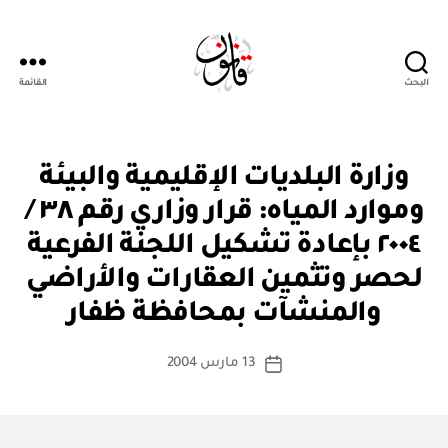
البحث
القائمة
Qanoon.om
ق
التصنيفات
وزارة البلديات الإقليمية والبيئة
ر
ار
وموارد المياه: قرار وزاري رقم ٣٨ /
و
زا
٢٠٠٤ بإعادة تشكيل اللجنة الفرعية
ر
ي
لحصر وتثمين العقارات والأراضي
بو
ا
والمنشآت بمحافظة ظفار
س
ط
كاتب
13 مارس 2004
ة
تاريخ
المقالة
ad
المقالة
m
in