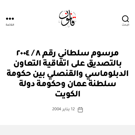
البحث
القائمة
Qanoon.om
م
التصنيفات
مرسوم سلطاني رقم ٨ / ٢٠٠٤
ر
س
بالتصديق على اتفاقية التعاون
و
م
الدبلوماسي والقنصلي بين حكومة
س
ل
سلطنة عمان وحكومة دولة
بو
ط
ا
ان
الكويت
س
ي
ط
كاتب
12 يناير 2004
ة
تاريخ
المقالة
ad
المقالة
m
in