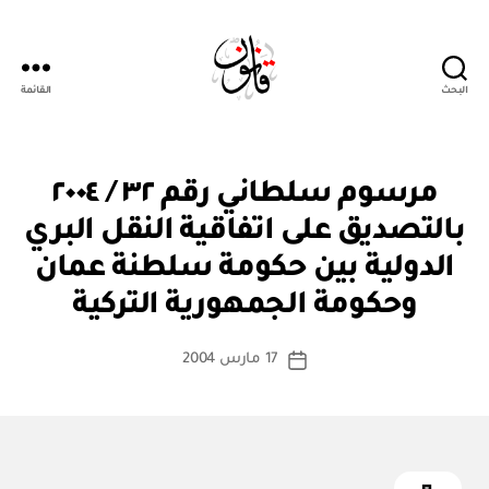
البحث
القائمة
Qanoon.om
م
التصنيفات
مرسوم سلطاني رقم ٣٢ / ٢٠٠٤
ر
س
بالتصديق على اتفاقية النقل البري
و
م
الدولية بين حكومة سلطنة عمان
بو
س
ا
ل
وحكومة الجمهورية التركية
س
ط
ان
ط
كاتب
ي
17 مارس 2004
ة
تاريخ
المقالة
ad
المقالة
m
in