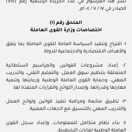
نشر هذا المرسوم في عدد الجريدة الرسمية رقم (٧٧١)
الصادر في ١٧ / ٧ / ٢٠٠٤م.
الملحق رقم (١)
اختصاصات وزارة القوى العاملة
١- اقتراح وتنفيذ السياسة العامة للقوى العاملة بما يتفق
والأهداف الاقتصادية والاجتماعية للدولة.
٢- إعداد مشروعات القوانين والمراسيم السلطانية
المتعلقة بتنظيم سوق العمل، والتعليم التقني، والتدريب
المهني، وحماية القوى العاملة الوطنية ورعايتها وتنمية
مهارتها وقدراتها، وإصدار اللوائح والقرارات المنفذة لها.
٣- تطبيق متابعة ومراقبة تنفيذ قوانين ولوائح العمل
والتدريب المهني بالتنسيق مع الجهات المعنية.
٤- بناء نظام متكامل للمعلومات، وإعداد سجل القوى
العاملة الوطنية لغايات التخطيط.