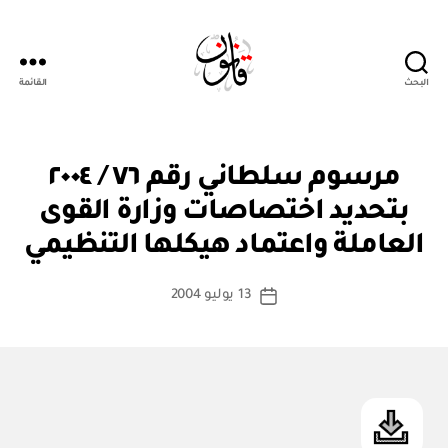
البحث
القائمة
Qanoon.om
م
التصنيفات
مرسوم سلطاني رقم ٧٦ / ٢٠٠٤
ر
س
بتحديد اختصاصات وزارة القوى
بو
و
ا
م
العاملة واعتماد هيكلها التنظيمي
س
س
ل
ط
كاتب
ط
13 يوليو 2004
ة
تاريخ
ان
المقالة
ad
المقالة
ي
m
in