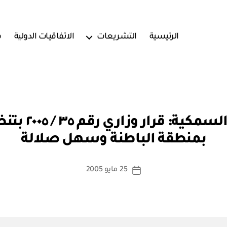
الرئيسية
التشريعات
الاتفاقيات الدولية
ف
بو
وزارة الزراعة
ا
بمنطقة الباطنة وسهل صلالة
س
ط
ة
كاتب
25 مايو 2005
تاريخ
a
المقالة
المقالة
d
m
in