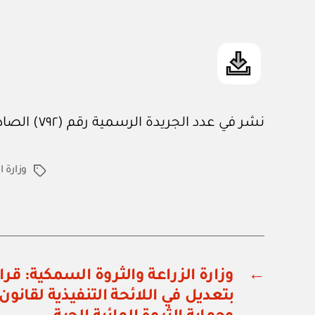
نشر في عدد الجريدة الرسمية رقم (٧٩٢) الصادر في ١ / ٦ / ٢٠٠٥م
وزارة ا
الوسوم
←
بتعديل في اللائحة التنفيذية لقانون