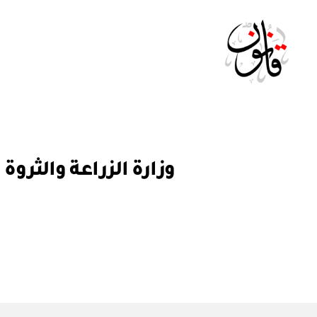
Qanoon.om
ق
التصنيفات
ر
ار
و
ز
ا
ر
ي