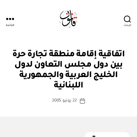
البحث
القائمة
Qanoon.om
ا
التصنيفات
اتفاقية إقامة منطقة تجارة حرة
ت
ف
بين دول مجلس التعاون لدول
ا
ق
الخليج العربية والجمهورية
بو
ي
ا
ة
اللبنانية
س
د
و
ط
كاتب
ل
22 يونيو 2005
ة
تاريخ
ي
المقالة
ad
المقالة
ة
m
in