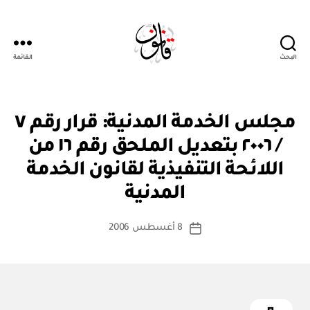
البحث
القائمة
Qanoon.om
ق
التصنيفات
مجلس الخدمة المدنية: قرار رقم ٧
ر
ار
/ ٢٠٠٦ بتعديل الملحق رقم ١٦ من
و
زا
اللائحة التنفيذية لقانون الخدمة
بو
ر
ا
ي
المدنية
س
ط
كاتب
8 أغسطس 2006
ة
تاريخ
المقالة
ad
المقالة
m
in