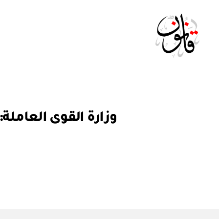
Qanoon.om
ق
التصنيفات
ر
ار
و
ز
ا
ر
ي