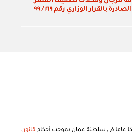
قة للرجال ومحلات تصفيف الشعر
درة بالقرار الوزاري رقم ٢١٩ / ٩٩
ا عاما في سلطنة عمان بموجب أحكام
قانون