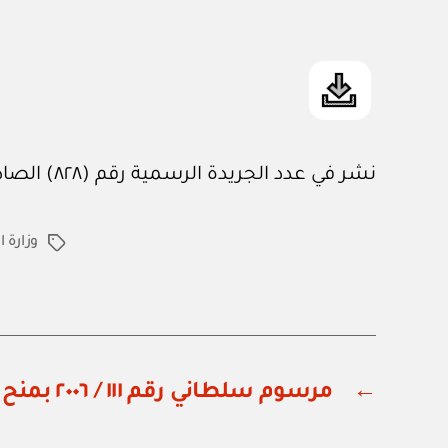
نشر في عدد الجريدة الرسمية رقم (٨٢٨) الصادر في ٢ / ١٢ / ٢٠٠٦م
وزارة ا
الوسوم
←
مرسوم سلطاني رقم ١١١ / ٢٠٠٦ بمنح مرتبة وزير