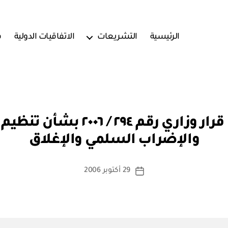
الرئيسية
التشريعات
الاتفاقيات الدولية
ف
بو
وزارة القوى العاملة: قرار وزاري
ا
والإضراب السلمي والإغلاق
س
ط
ة
كاتب
29 أكتوبر 2006
تاريخ
a
المقالة
المقالة
d
m
in