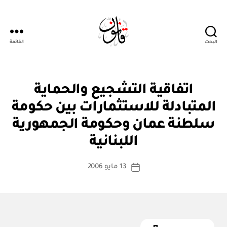
البحث
القائمة
Qanoon.om
ا
التصنيفات
اتفاقية التشجيع والحماية
ت
ف
المتبادلة للاستثمارات بين حكومة
ا
ق
سلطنة عمان وحكومة الجمهورية
بو
ي
ا
ة
اللبنانية
س
د
و
ط
كاتب
ل
13 مايو 2006
ة
تاريخ
ي
المقالة
ad
المقالة
ة
m
in