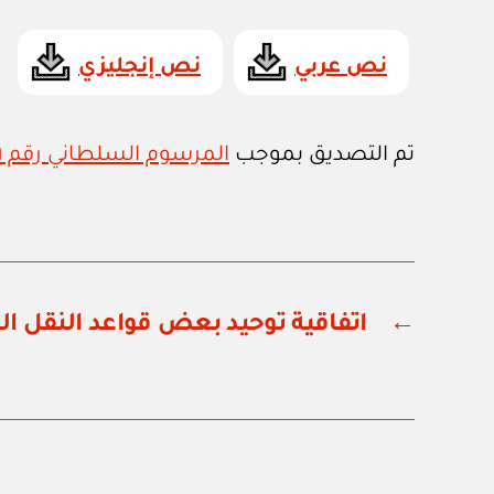
نص عربي
نص إنجليزي
تم التصديق بموجب
المرسوم السلطاني رقم ٦٦ / ٢٠٠٦
←
اتفاقية توحيد بعض قواعد النقل ال