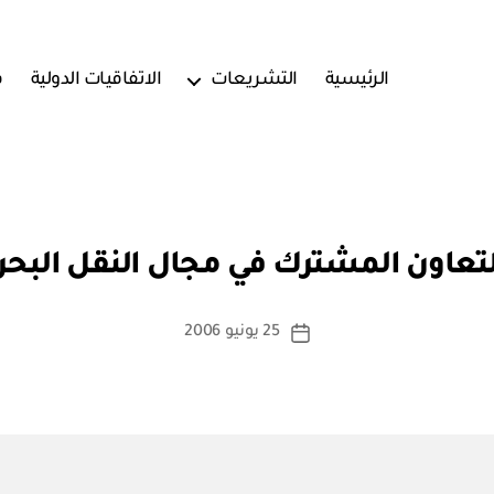
الرئيسية
التشريعات
الاتفاقيات الدولية
ف
بو
ا
لتعاون المشترك في مجال النقل البح
س
ط
ة
كاتب
25 يونيو 2006
تاريخ
a
المقالة
المقالة
d
m
in