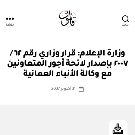
البحث
القائمة
Qanoon.om
ق
التصنيفات
وزارة الإعلام: قرار وزاري رقم ٦٢ /
ر
ار
٢٠٠٧ بإصدار لائحة أجور المتعاونين
بو
و
ا
زا
مع وكالة الأنباء العمانية
س
ر
ي
ط
كاتب
31 أكتوبر 2007
ة
تاريخ
المقالة
ad
المقالة
m
in