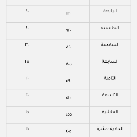
الرابعة
٤٠
١١٣٠
الخامسة
٤٠
٩٢٠
السادسة
٣٠
٨٢٠
السابعة
٢٥
٧٠٥
الثامنة
٢٠
٥٩٠
التاسعة
٢٠
٥٢٠
العاشرة
١٥
٤٥٥
الحادية عشرة
١٥
٤٠٥