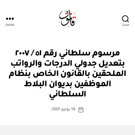
البحث
القائمة
Qanoon.om
م
التصنيفات
مرسوم سلطاني رقم ٥١ / ٢٠٠٧
ر
س
بتعديل جدولي الدرجات والرواتب
و
م
الملحقين بالقانون الخاص بنظام
س
ل
الموظفين بديوان البلاط
بو
ط
ا
ان
السلطاني
س
ي
ط
كاتب
18 يونيو 2007
ة
تاريخ
المقالة
ad
المقالة
m
in