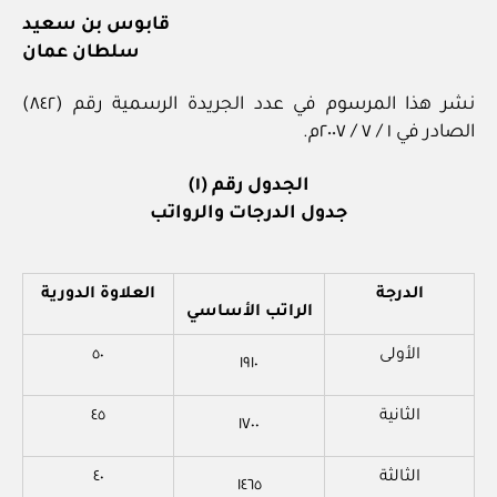
قابوس بن سعيد
سلطان عمان
نشر هذا المرسوم في عدد الجريدة الرسمية رقم (٨٤٢)
الصادر في ١ / ٧ / ٢٠٠٧م.
الجدول رقم (١)
جدول الدرجات والرواتب
الدرجة
العلاوة الدورية
الراتب الأساسي
الأولى
٥٠
١٩١٠
الثانية
٤٥
١٧٠٠
الثالثة
٤٠
١٤٦٥