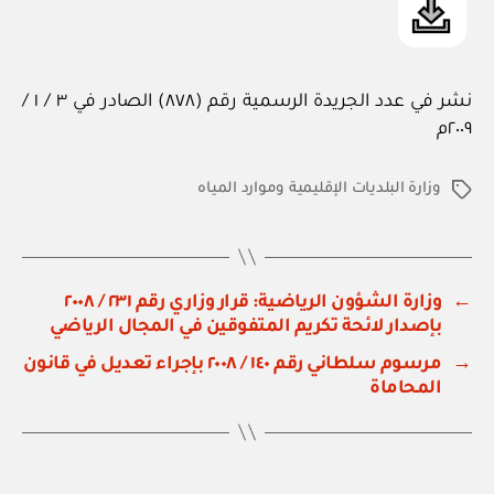
نشر في عدد الجريدة الرسمية رقم (٨٧٨) الصادر في ٣ / ١ /
٢٠٠٩م
وزارة البلديات الإقليمية وموارد المياه
الوسوم
←
وزارة الشؤون الرياضية: قرار وزاري رقم ٢٣١ / ٢٠٠٨
بإصدار لائحة تكريم المتفوقين في المجال الرياضي
→
مرسوم سلطاني رقم ١٤٠ / ٢٠٠٨ بإجراء تعديل في قانون
المحاماة