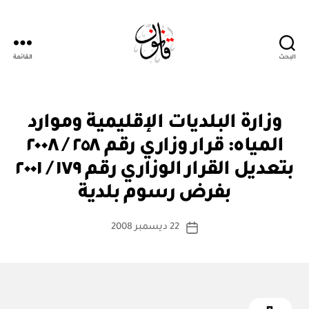
البحث
القائمة
Qanoon.om
ق
التصنيفات
وزارة البلديات الإقليمية وموارد
ر
ار
المياه: قرار وزاري رقم ٢٥٨ / ٢٠٠٨
و
زا
بتعديل القرار الوزاري رقم ١٧٩ / ٢٠٠١
بو
ر
ا
ي
بفرض رسوم بلدية
س
ط
كاتب
22 ديسمبر 2008
ة
تاريخ
المقالة
ad
المقالة
m
in