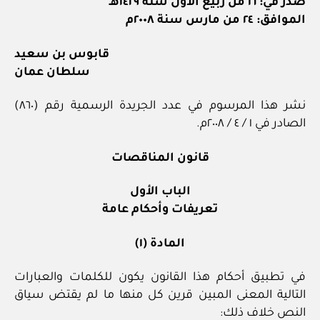
صدر في: ١٦ من ربيع الأول سنة ١٤٢٩هـ
الموافق: ٢٤ من مارس سنة ٢٠٠٨م
قابوس بن سعيد
سلطان عمان
نشر هذا المرسوم في عدد الجريدة الرسمية رقم (٨٦٠)
الصادر في ١ / ٤ / ٢٠٠٨م.
قانون المناقصات
الباب الأول
تعريفات وأحكام عامة
المادة (١)
في تطبيق أحكام هذا القانون يكون للكلمات والعبارات
التالية المعنى المبين قرين كل منها ما لم يقتض سياق
النص خلاف ذلك: