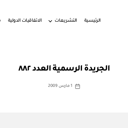
الرئيسية
التشريعات
الاتفاقيات الدولية
ف
بو
ا
الجريدة الرسمية العدد ٨٨٢
س
ط
ة
كاتب
1 مارس 2009
تاريخ
a
المقالة
المقالة
d
m
in