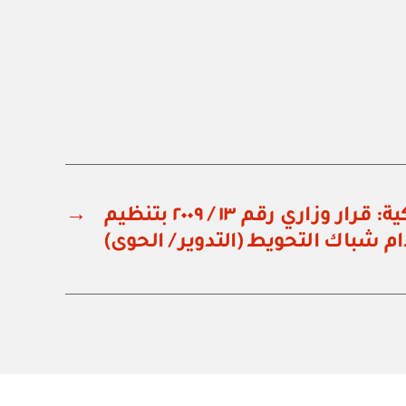
وزارة الثروة السمكية: قرار وزاري رقم ١٣ / ٢٠٠٩ بتنظيم
→
 شباك التحويط (التدوير / الحوى)