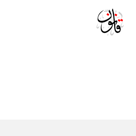
Qanoon.om
ال
التصنيفات
ج
ري
د
ة
ال
ر
س
م
ية