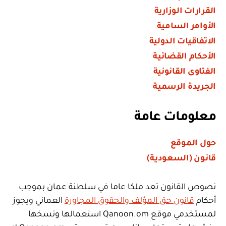
القرارات الوزارية
الأوامر السامية
الاتفاقيات الدولية
الأحكام القضائية
الفتاوى القانونية
الجريدة الرسمية
معلومات عامة
حول الموقع
قانون (السعودية)
نصوص القانون تعد ملكا عاما في سلطنة عمان بموجب
أحكام
قانون حق المؤلف والحقوق المجاورة
العماني ويجوز
لمستخدمي موقع Qanoon.om استعمالها ونسخها